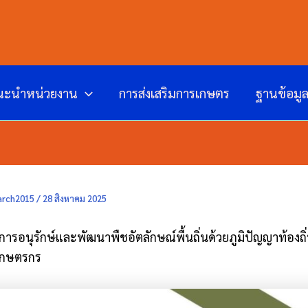
นะนำหน่วยงาน
การส่งเสริมการเกษตร
ฐานข้อมู
arch2015
/
28 สิงหาคม 2025
 การอนุรักษ์และพัฒนาพืชอัตลักษณ์พื้นถิ่นด้วยภูมิปัญญาท้องถ
เกษตรกร